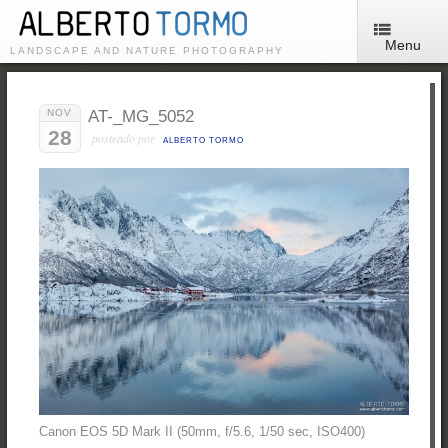
Menu
LANDSCAPE AND NATURE PHOTOGRAPHY
NOV
AT-_MG_5052
28
posteado por
ALBERTO TORMO
Canon EOS 5D Mark II (50mm, f/5.6, 1/50 sec, ISO400)